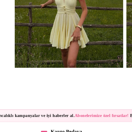
klı kampanyalar ve iyi haberler al.
Abonelerimize özel fırsatlar!
Bülte
Kargo Bedava