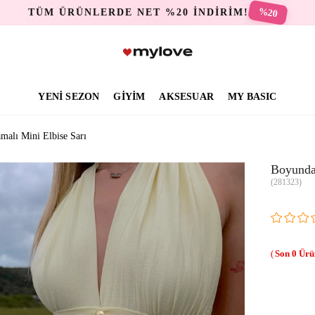
%20
TÜM ÜRÜNLERDE NET %20 İNDİRİM!
YENİ SEZON
GİYİM
AKSESUAR
MY BASIC
malı Mini Elbise Sarı
Boyunda
(281323)
0