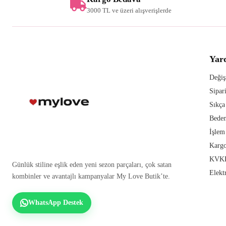
3000 TL ve üzeri alışverişlerde
Yar
Değiş
Sipar
Sıkça
Beden
İşlem
Kargo
KVKK
Günlük stiline eşlik eden yeni sezon parçaları, çok satan
Elekt
kombinler ve avantajlı kampanyalar My Love Butik’te.
WhatsApp Destek