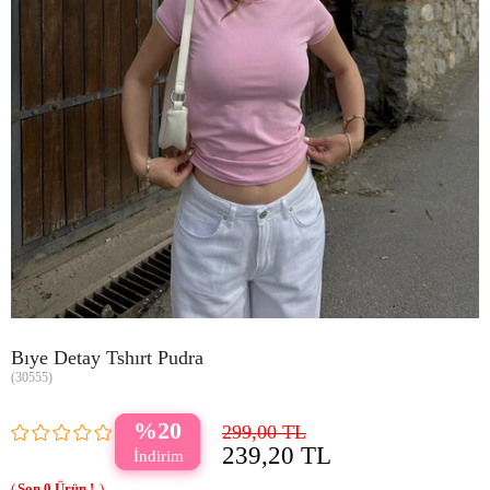
Bıye Detay Tshırt Pudra
(30555)
20
299,00 TL
239,20 TL
0