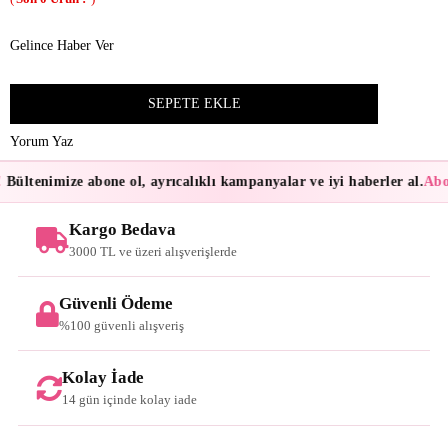
Gelince Haber Ver
Yorum Yaz
Bültenimize abone ol, ayrıcalıklı kampanyalar ve iyi haberler al.
Abon
Kargo Bedava
3000 TL ve üzeri alışverişlerde
Güvenli Ödeme
%100 güvenli alışveriş
Kolay İade
14 gün içinde kolay iade