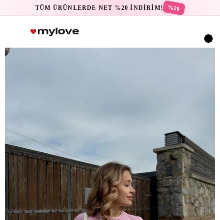
%20
TÜM ÜRÜNLERDE NET %20 İNDİRİM!