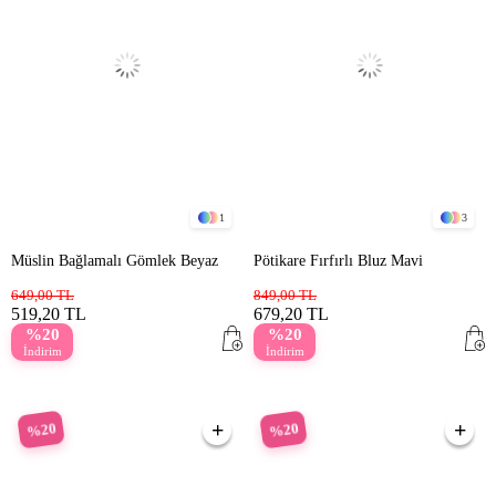
1
3
Müslin Bağlamalı Gömlek Beyaz
Pötikare Fırfırlı Bluz Mavi
649,00 TL
849,00 TL
519,20 TL
679,20 TL
%20
%20
İndirim
İndirim
%20
%20