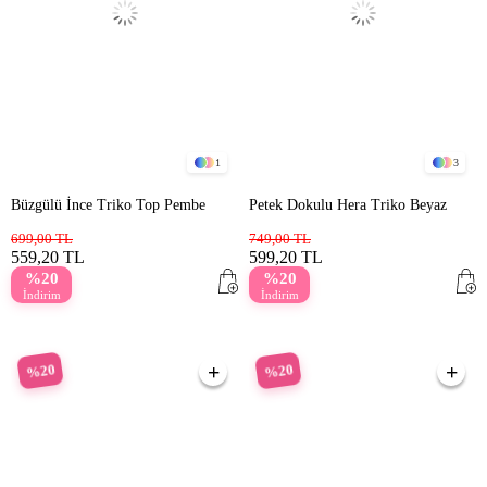
1
3
Büzgülü İnce Triko Top Pembe
Petek Dokulu Hera Triko Beyaz
699,00 TL
749,00 TL
559,20 TL
599,20 TL
%20
%20
İndirim
İndirim
%20
%20