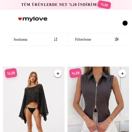
%20
TÜM ÜRÜNLERDE NET %20 İNDİRİM!
Sıralama
Filtreleme
%20
%20