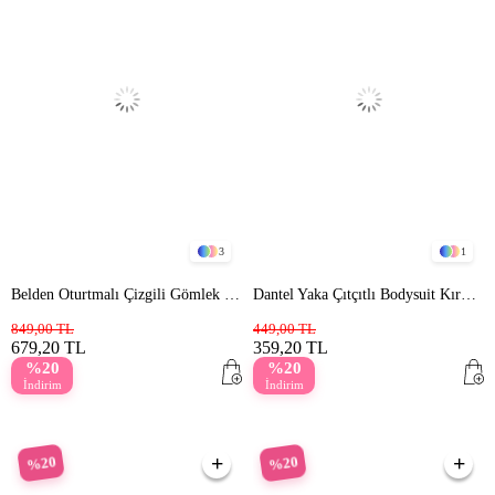
3
1
Belden Oturtmalı Çizgili Gömlek Kahve
Dantel Yaka Çıtçıtlı Bodysuit Kırmızı
849,00 TL
449,00 TL
679,20 TL
359,20 TL
%20
%20
İndirim
İndirim
%20
%20