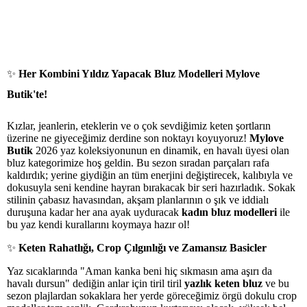
✨
Her Kombini Yıldız Yapacak Bluz Modelleri Mylove
Butik'te!
Kızlar, jeanlerin, eteklerin ve o çok sevdiğimiz keten şortların
üzerine ne giyeceğimiz derdine son noktayı koyuyoruz!
Mylove
Butik
2026 yaz koleksiyonunun en dinamik, en havalı üyesi olan
bluz kategorimize hoş geldin. Bu sezon sıradan parçaları rafa
kaldırdık; yerine giydiğin an tüm enerjini değiştirecek, kalıbıyla ve
dokusuyla seni kendine hayran bırakacak bir seri hazırladık. Sokak
stilinin çabasız havasından, akşam planlarının o şık ve iddialı
duruşuna kadar her ana ayak uyduracak
kadın bluz modelleri
ile
bu yaz kendi kurallarını koymaya hazır ol!
✨
Keten Rahatlığı, Crop Çılgınlığı ve Zamansız Basicler
Yaz sıcaklarında "Aman kanka beni hiç sıkmasın ama aşırı da
havalı dursun" dediğin anlar için tiril tiril
yazlık keten bluz
ve bu
sezon plajlardan sokaklara her yerde göreceğimiz örgü dokulu crop