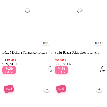
2
5
Büzgü Dokulu Yarasa Kol Bluz Siyah
Pullu Beach Salaş Crop Lacivert
1.149,00 TL
699,00 TL
919,20 TL
559,20 TL
%20
%20
İndirim
İndirim
%20
%20