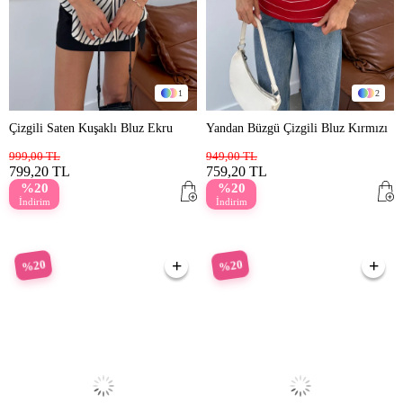
1
2
Çizgili Saten Kuşaklı Bluz Ekru
Yandan Büzgü Çizgili Bluz Kırmızı
999,00 TL
949,00 TL
799,20 TL
759,20 TL
%20
%20
İndirim
İndirim
%20
%20