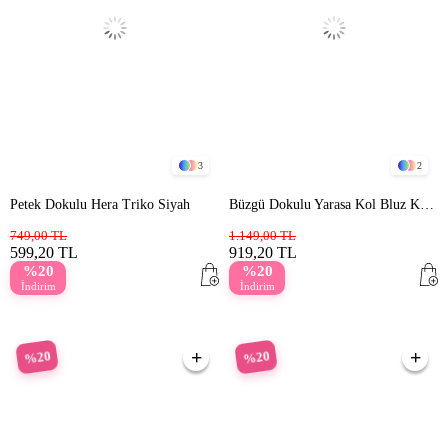
3
2
Petek Dokulu Hera Triko Siyah
Büzgü Dokulu Yarasa Kol Bluz Kahve
749,00 TL
1.149,00 TL
599,20 TL
919,20 TL
%20
%20
İndirim
İndirim
%20
%20