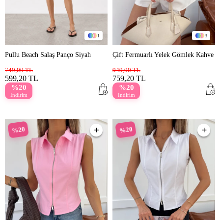
1
3
Pullu Beach Salaş Panço Siyah
Çift Fermuarlı Yelek Gömlek Kahve
749,00 TL
949,00 TL
599,20 TL
759,20 TL
%20
%20
İndirim
İndirim
%20
%20