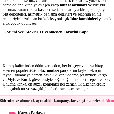
modeller tam senlik. Gardırobunun kurtarıcısı olacak, yüksek bel
pantolonlarla küt diye eşleşen
crop bluz tasarımları
ve vücudu
kusursuz saran ribana basicler ise tam anlamıyla birer joker parça.
Sırt dekolteleri, asimetrik bağlama detayları ve sezonun en hit
renkleriyle hazırlanan bu koleksiyonla
şık bluz kombinleri
yapmak
artık çocuk oyuncağı!
✨
Stilini Seç, Stoklar Tükenmeden Favorini Kap!
Kumaş kalitesinden ödün vermeden, her bütçeye ve tarza hitap
eden en popüler
2026 bluz modası
parçalarını keşfetmek için
reyonu turlamaya hemen başla. Güvenli ödeme, jet hızında kargo
ve
Mylove Butik
güvencesiyle beğendiğin modelleri sepetine ekle.
Unutma kanka, en güzel kombinler her zaman ilk tükenenlerdir;
elini çabuk tut ve yaz şıklığını herkesten önce sen garantile!
ltenimize abone ol, ayrıcalıklı kampanyalar ve iyi haberler al.
Abonel
Kargo Bedava