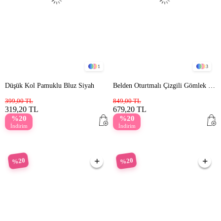
1
3
Düşük Kol Pamuklu Bluz Siyah
Belden Oturtmalı Çizgili Gömlek Mavi
399,00 TL
849,00 TL
319,20 TL
679,20 TL
%20
%20
İndirim
İndirim
%20
%20