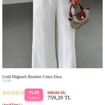
Gold Düğmeli Bomber Ceket Ekru
(17650)
20
949,00 TL
759,20 TL
0