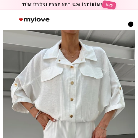
%20
TÜM ÜRÜNLERDE NET %20 İNDİRİM!