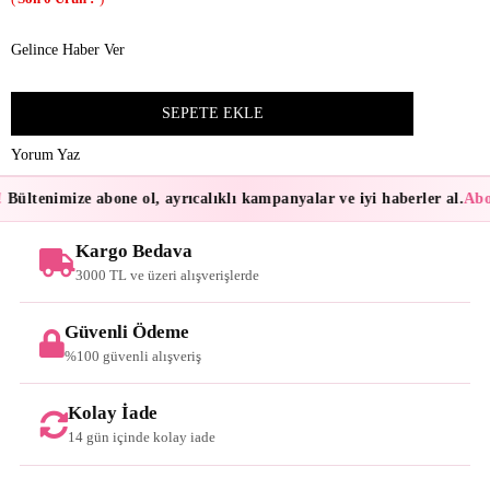
Gelince Haber Ver
Yorum Yaz
Bültenimize abone ol, ayrıcalıklı kampanyalar ve iyi haberler al.
Abon
Kargo Bedava
3000 TL ve üzeri alışverişlerde
Güvenli Ödeme
%100 güvenli alışveriş
Kolay İade
14 gün içinde kolay iade