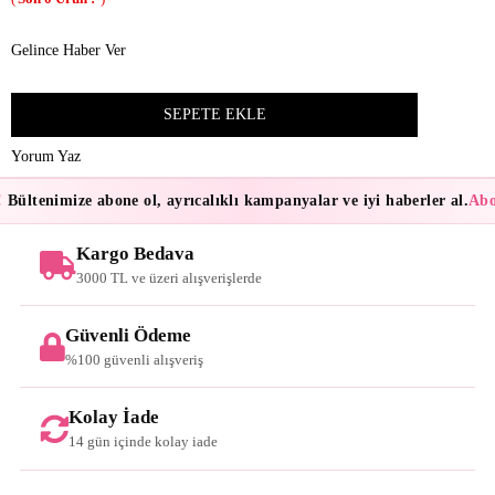
Gelince Haber Ver
Yorum Yaz
Bültenimize abone ol, ayrıcalıklı kampanyalar ve iyi haberler al.
Abon
Kargo Bedava
3000 TL ve üzeri alışverişlerde
Güvenli Ödeme
%100 güvenli alışveriş
Kolay İade
14 gün içinde kolay iade