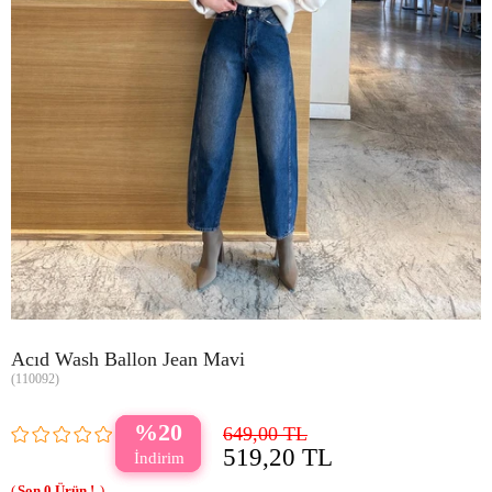
Acıd Wash Ballon Jean Mavi
(110092)
20
649,00 TL
519,20 TL
0