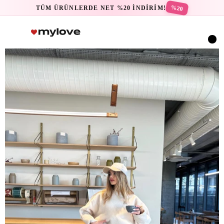
%20
TÜM ÜRÜNLERDE NET %20 İNDİRİM!