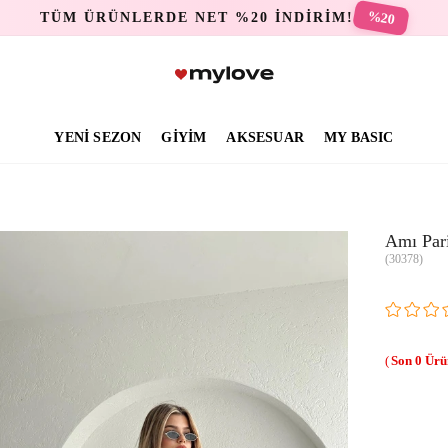
%20
TÜM ÜRÜNLERDE NET %20 İNDİRİM!
YENİ SEZON
GİYİM
AKSESUAR
MY BASIC
Amı Pari
(30378)
0