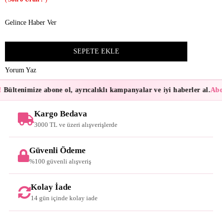
Gelince Haber Ver
Yorum Yaz
Bültenimize abone ol, ayrıcalıklı kampanyalar ve iyi haberler al.
Abon
Kargo Bedava
3000 TL ve üzeri alışverişlerde
Güvenli Ödeme
%100 güvenli alışveriş
Kolay İade
14 gün içinde kolay iade