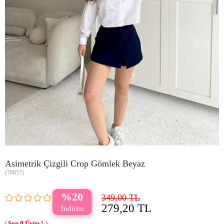
Asimetrik Çizgili Crop Gömlek Beyaz
(70657)
20
349,00 TL
279,20 TL
0