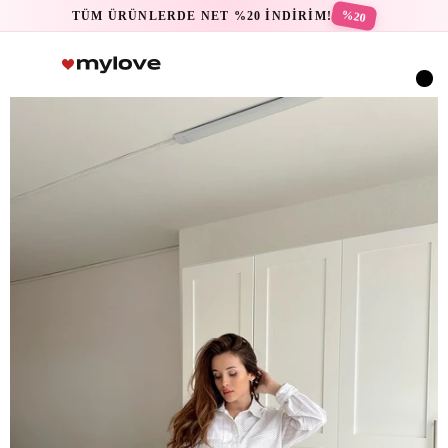
%20
TÜM ÜRÜNLERDE NET %20 İNDİRİM!