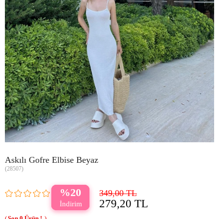
Askılı Gofre Elbise Beyaz
(28507)
20
349,00 TL
279,20 TL
0