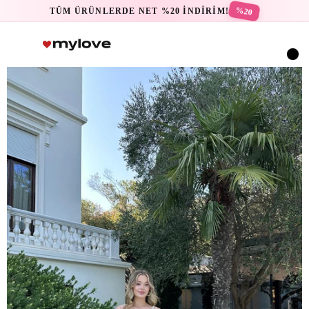
%20
TÜM ÜRÜNLERDE NET %20 İNDİRİM!