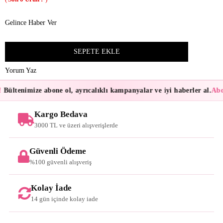
Gelince Haber Ver
Yorum Yaz
Bültenimize abone ol, ayrıcalıklı kampanyalar ve iyi haberler al.
Abon
Kargo Bedava
3000 TL ve üzeri alışverişlerde
Güvenli Ödeme
%100 güvenli alışveriş
Kolay İade
14 gün içinde kolay iade