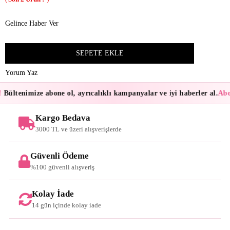
Gelince Haber Ver
Yorum Yaz
Bültenimize abone ol, ayrıcalıklı kampanyalar ve iyi haberler al.
Abon
Kargo Bedava
3000 TL ve üzeri alışverişlerde
Güvenli Ödeme
%100 güvenli alışveriş
Kolay İade
14 gün içinde kolay iade