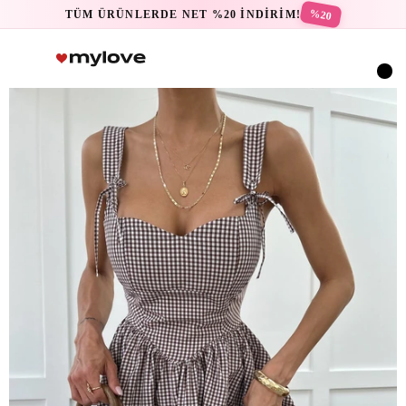
%20
TÜM ÜRÜNLERDE NET %20 İNDİRİM!