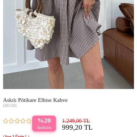
Askılı Pötikare Elbise Kahve
(281326)
20
1.249,00 TL
999,20 TL
2