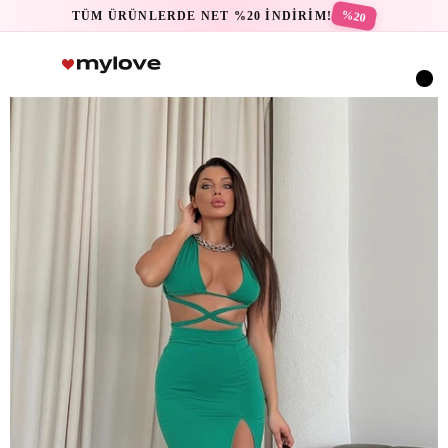
%20
TÜM ÜRÜNLERDE NET %20 İNDİRİM!