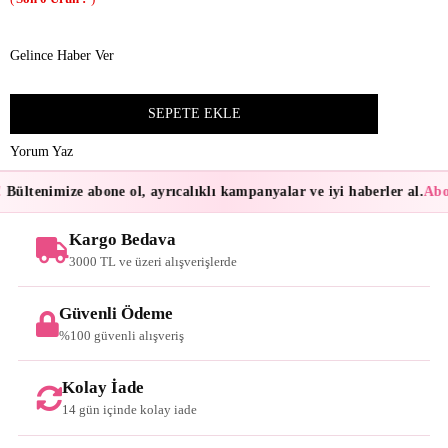
Gelince Haber Ver
Yorum Yaz
Bültenimize abone ol, ayrıcalıklı kampanyalar ve iyi haberler al.
Abon
Kargo Bedava
3000 TL ve üzeri alışverişlerde
Güvenli Ödeme
%100 güvenli alışveriş
Kolay İade
14 gün içinde kolay iade