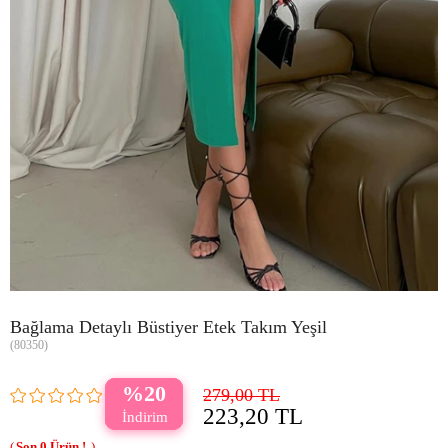
Bağlama Detaylı Büstiyer Etek Takım Yeşil
(80350)
20
279,00 TL
223,20 TL
0