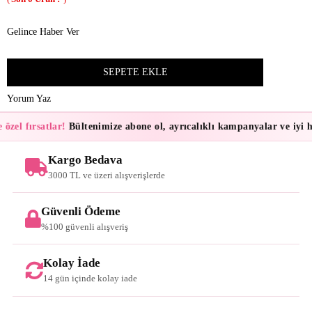
Gelince Haber Ver
Yorum Yaz
özel fırsatlar!
Bültenimize abone ol, ayrıcalıklı kampanyalar ve iyi ha
Kargo Bedava
3000 TL ve üzeri alışverişlerde
Güvenli Ödeme
%100 güvenli alışveriş
Kolay İade
14 gün içinde kolay iade