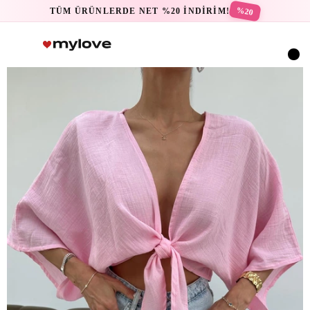
%20
TÜM ÜRÜNLERDE NET %20 İNDİRİM!