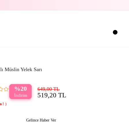
ı Müslin Yelek Sarı
20
649,00 TL
519,20 TL
Gelince Haber Ver