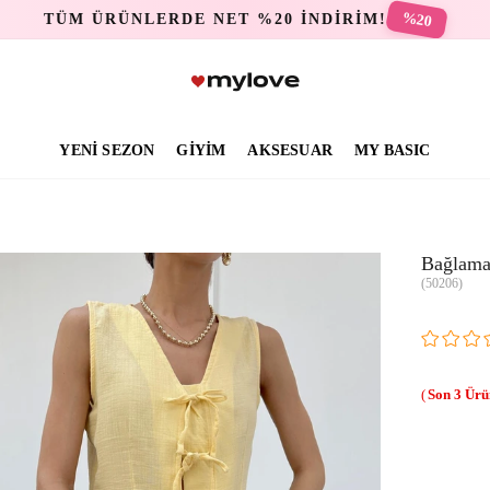
%20
TÜM ÜRÜNLERDE NET %20 İNDİRİM!
YENİ SEZON
GİYİM
AKSESUAR
MY BASIC
Bağlamal
(50206)
3