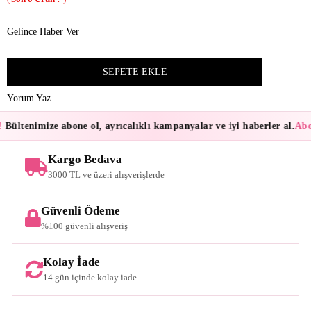
Gelince Haber Ver
Yorum Yaz
Bültenimize abone ol, ayrıcalıklı kampanyalar ve iyi haberler al.
Abon
Kargo Bedava
3000 TL ve üzeri alışverişlerde
Güvenli Ödeme
%100 güvenli alışveriş
Kolay İade
14 gün içinde kolay iade