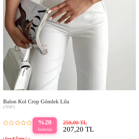
Balon Kol Crop Gömlek Lila
(70587)
20
259,00 TL
207,20 TL
0