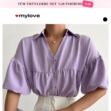
%20
TÜM ÜRÜNLERDE NET %20 İNDİRİM!