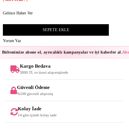
Gelince Haber Ver
Yorum Yaz
Bültenimize abone ol, ayrıcalıklı kampanyalar ve iyi haberler al.
Abon
Kargo Bedava
3000 TL ve üzeri alışverişlerde
Güvenli Ödeme
%100 güvenli alışveriş
Kolay İade
14 gün içinde kolay iade