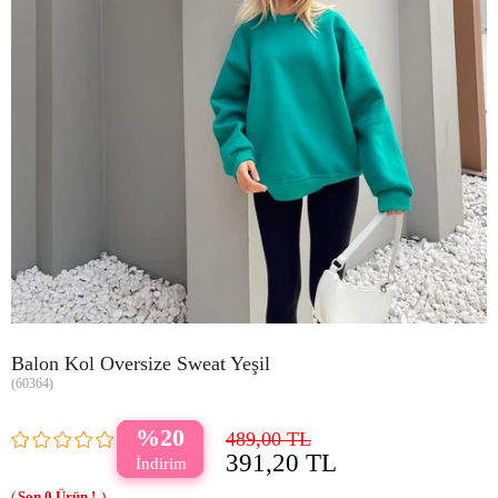
Balon Kol Oversize Sweat Yeşil
(60364)
20
489,00 TL
391,20 TL
0