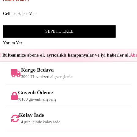
Gelince Haber Ver
Yorum Yaz
Bültenimize abone ol, ayrıcalıklı kampanyalar ve iyi haberler al.
Abon
Kargo Bedava
3000 TL ve üzeri alışverişlerde
Güvenli Ödeme
%100 güvenli alışveriş
Kolay İade
14 gün içinde kolay iade