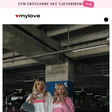
%20
TÜM ÜRÜNLERDE NET %20 İNDİRİM!