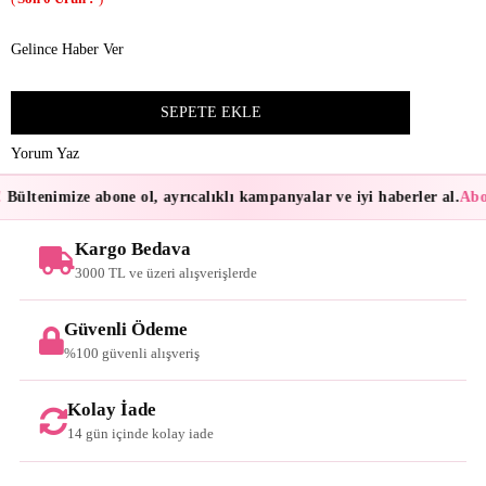
Gelince Haber Ver
Yorum Yaz
Bültenimize abone ol, ayrıcalıklı kampanyalar ve iyi haberler al.
Abon
Kargo Bedava
3000 TL ve üzeri alışverişlerde
Güvenli Ödeme
%100 güvenli alışveriş
Kolay İade
14 gün içinde kolay iade