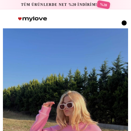
%20
TÜM ÜRÜNLERDE NET %20 İNDİRİM!