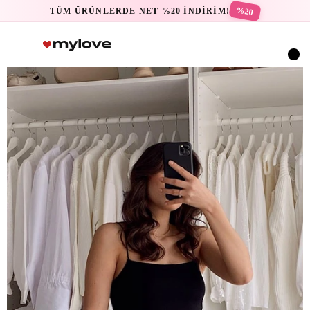
%20
TÜM ÜRÜNLERDE NET %20 İNDİRİM!