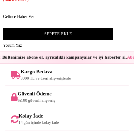
Gelince Haber Ver
Yorum Yaz
Bültenimize abone ol, ayrıcalıklı kampanyalar ve iyi haberler al.
Abon
Kargo Bedava
3000 TL ve üzeri alışverişlerde
Güvenli Ödeme
%100 güvenli alışveriş
Kolay İade
14 gün içinde kolay iade