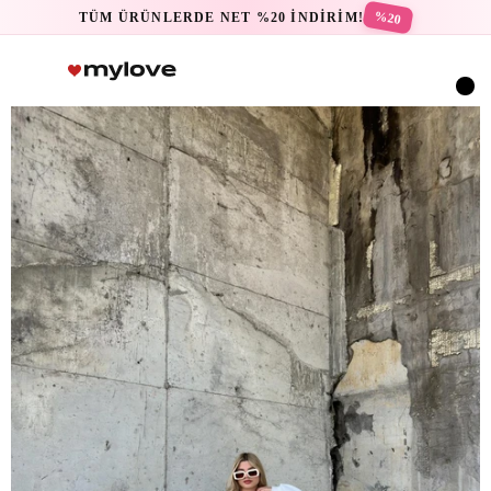
%20
TÜM ÜRÜNLERDE NET %20 İNDİRİM!