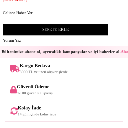
Gelince Haber Ver
Yorum Yaz
Bültenimize abone ol, ayrıcalıklı kampanyalar ve iyi haberler al.
Abon
Kargo Bedava
3000 TL ve üzeri alışverişlerde
Güvenli Ödeme
%100 güvenli alışveriş
Kolay İade
14 gün içinde kolay iade