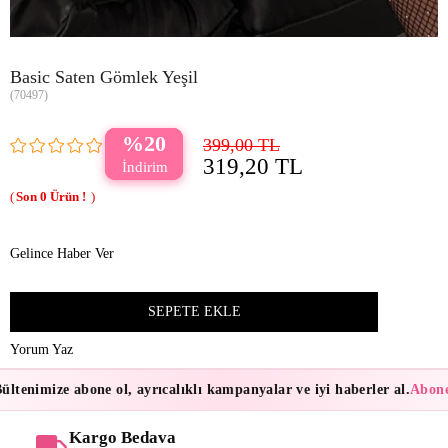
Basic Saten Gömlek Yeşil
(70497)
20
399,00 TL
319,20 TL
0
Gelince Haber Ver
Yorum Yaz
ltenimize abone ol, ayrıcalıklı kampanyalar ve iyi haberler al.
Abonel
Kargo Bedava