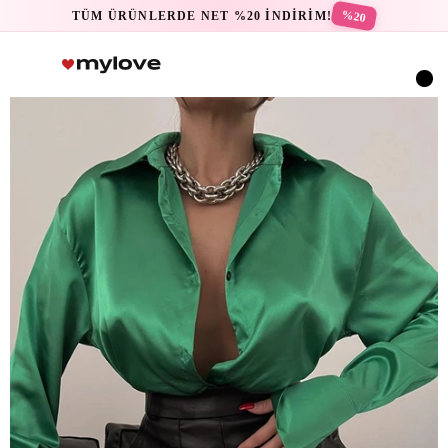
%20
TÜM ÜRÜNLERDE NET %20 İNDİRİM!