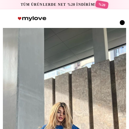
%20
TÜM ÜRÜNLERDE NET %20 İNDİRİM!