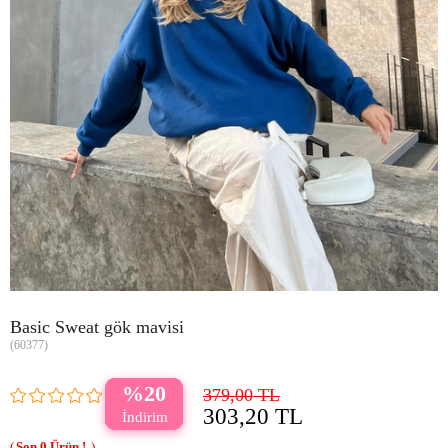
Basic Sweat gök mavisi
(60377)
20
379,00 TL
303,20 TL
0