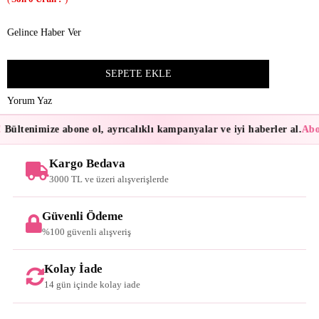
Gelince Haber Ver
Yorum Yaz
Bültenimize abone ol, ayrıcalıklı kampanyalar ve iyi haberler al.
Abon
Kargo Bedava
3000 TL ve üzeri alışverişlerde
Güvenli Ödeme
%100 güvenli alışveriş
Kolay İade
14 gün içinde kolay iade