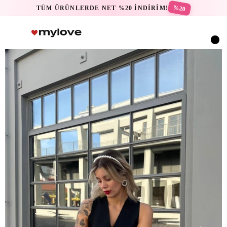
%20
TÜM ÜRÜNLERDE NET %20 İNDİRİM!