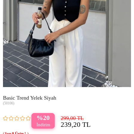
Basic Trend Yelek Siyah
(50106)
20
299,00 TL
239,20 TL
0