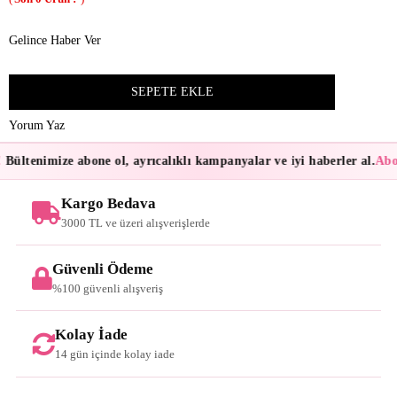
Gelince Haber Ver
Yorum Yaz
Bültenimize abone ol, ayrıcalıklı kampanyalar ve iyi haberler al.
Abon
Kargo Bedava
3000 TL ve üzeri alışverişlerde
Güvenli Ödeme
%100 güvenli alışveriş
Kolay İade
14 gün içinde kolay iade