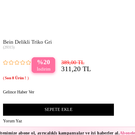
Bein Delikli Triko Gri
(29315)
20
389,00 TL
311,20 TL
0
Gelince Haber Ver
Yorum Yaz
enimize abone ol, ayrıcalıklı kampanyalar ve iyi haberler al.
Aboneler