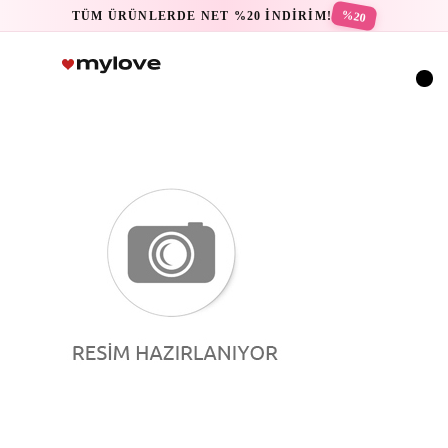
%20
TÜM ÜRÜNLERDE NET %20 İNDİRİM!