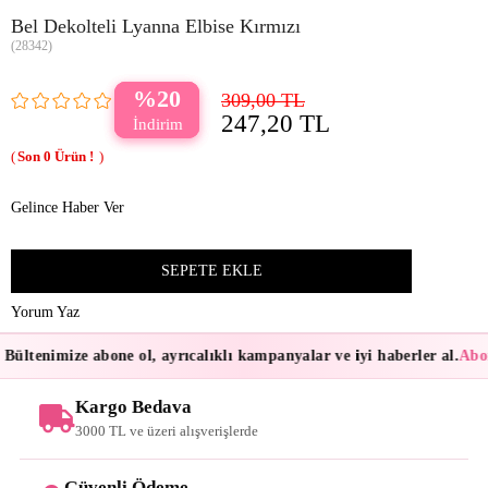
Bel Dekolteli Lyanna Elbise Kırmızı
(28342)
20
309,00 TL
247,20 TL
0
Gelince Haber Ver
Yorum Yaz
Bültenimize abone ol, ayrıcalıklı kampanyalar ve iyi haberler al.
Abone
Kargo Bedava
3000 TL ve üzeri alışverişlerde
Güvenli Ödeme