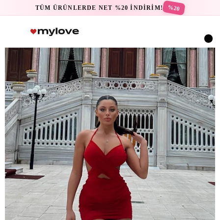
%20
TÜM ÜRÜNLERDE NET %20 İNDİRİM!