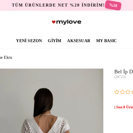
%20
TÜM ÜRÜNLERDE NET %20 İNDİRİM!
YENİ SEZON
GİYİM
AKSESUAR
MY BASIC
se Ekru
Bel İp D
(28723)
0