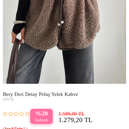
Bery Deri Detay Peluş Yelek Kahve
(50170)
20
1.599,00 TL
1.279,20 TL
0