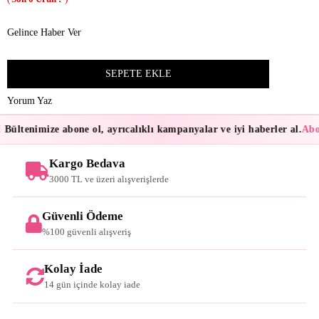
Gelince Haber Ver
Yorum Yaz
Bültenimize abone ol, ayrıcalıklı kampanyalar ve iyi haberler al.
Abon
Kargo Bedava
3000 TL ve üzeri alışverişlerde
Güvenli Ödeme
%100 güvenli alışveriş
Kolay İade
14 gün içinde kolay iade