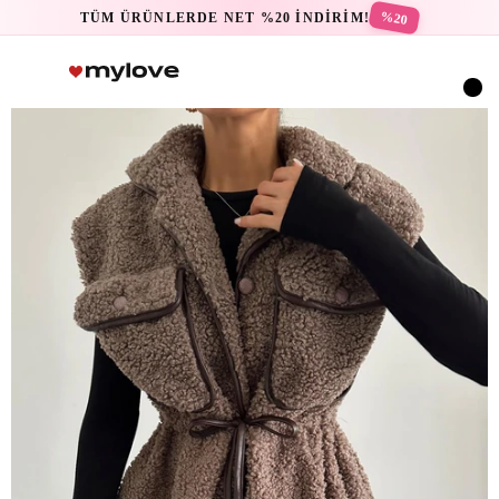
%20
TÜM ÜRÜNLERDE NET %20 İNDİRİM!