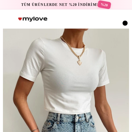
%20
TÜM ÜRÜNLERDE NET %20 İNDİRİM!