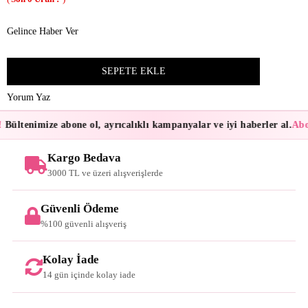
Gelince Haber Ver
Yorum Yaz
Bültenimize abone ol, ayrıcalıklı kampanyalar ve iyi haberler al.
Abon
Kargo Bedava
3000 TL ve üzeri alışverişlerde
Güvenli Ödeme
%100 güvenli alışveriş
Kolay İade
14 gün içinde kolay iade