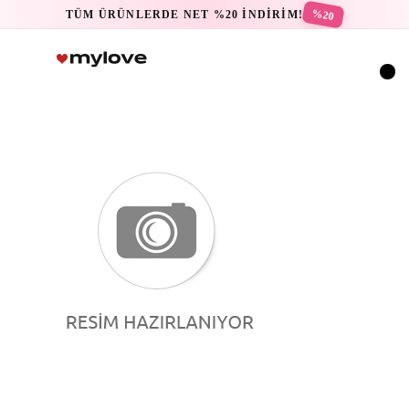
%20
TÜM ÜRÜNLERDE NET %20 İNDİRİM!