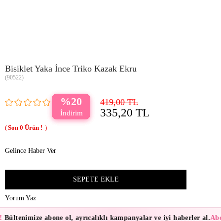
Bisiklet Yaka İnce Triko Kazak Ekru
(90522)
20
419,00 TL
335,20 TL
0
Gelince Haber Ver
Yorum Yaz
!
Bültenimize abone ol, ayrıcalıklı kampanyalar ve iyi haberler al.
Abo