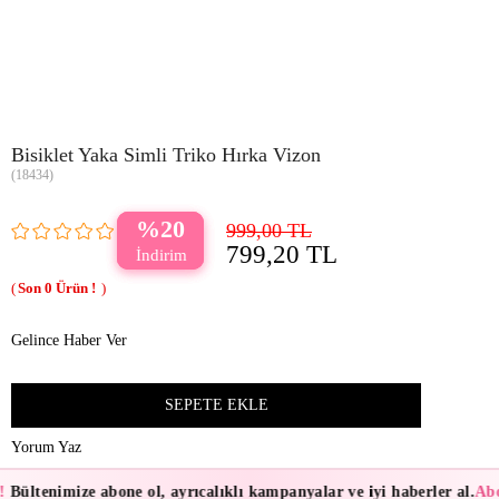
Bisiklet Yaka Simli Triko Hırka Vizon
(18434)
20
999,00 TL
799,20 TL
0
Gelince Haber Ver
Yorum Yaz
!
Bültenimize abone ol, ayrıcalıklı kampanyalar ve iyi haberler al.
Abo