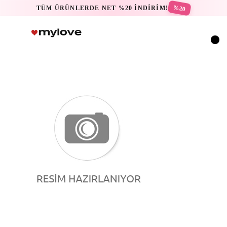
%20
TÜM ÜRÜNLERDE NET %20 İNDİRİM!