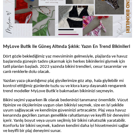
MyLove Butik ile Güneş Altında Şıklık: Yazın En Trend Bikinileri
Dört gözle beklediğimiz yaz mevsiminin gelmesiyle, plajlarda ve havuz
başlarında güneşin tadını çıkarmak için herkes bikinilerini giymek için
tatil planları başladı. 2023 yazında bikini trendleri, cesur tasarımlar ve
canlı renklerle dolu olacak.
Yazdan yaza çıkardığımız plaj giysilerimize göz atıp, hala giyilebilir mi
kontrol ettiğimiz günlerde tuzlu su ve klora karşı dayanaklı rengarenk
trend modeller MyLove Butik’e bakmadan bikininizi seçmeyin.
Bikini seçimi yaparken ilk olarak bedeninizi tanımanız önemlidir. Vücut
tipinize ve ölçülerinize uygun olan bikiniyi seçmek, size en iyi şekilde
uyum sağlayacak ve kendinize güveninizi artıracaktır. Plaj veya havuz
kenarında geçirilen zaman genellikle rahatlamayı ve keyifli bir deneyimi
içerir. Yanlış boyut veya uyum seçilmiş bir bikini rahatsızlık yaratabilir.
Konforlu bir bikini seçmek, kadının kendini daha iyi hissetmesini sağlar
ve keyifli bir plaj deneyimi sunar.