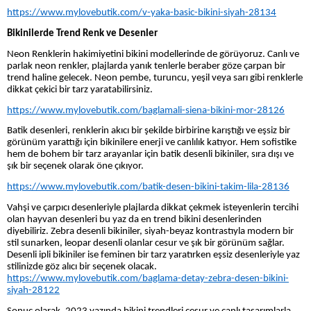
https://www.mylovebutik.com/v-yaka-basic-bikini-siyah-28134
Bikinilerde Trend Renk ve Desenler
Neon Renklerin hakimiyetini bikini modellerinde de görüyoruz. Canlı ve
parlak neon renkler, plajlarda yanık tenlerle beraber göze çarpan bir
trend haline gelecek. Neon pembe, turuncu, yeşil veya sarı gibi renklerle
dikkat çekici bir tarz yaratabilirsiniz.
https://www.mylovebutik.com/baglamali-siena-bikini-mor-28126
Batik desenleri, renklerin akıcı bir şekilde birbirine karıştığı ve eşsiz bir
görünüm yarattığı için bikinilere enerji ve canlılık katıyor. Hem sofistike
hem de bohem bir tarz arayanlar için batik desenli bikiniler, sıra dışı ve
şık bir seçenek olarak öne çıkıyor.
https://www.mylovebutik.com/batik-desen-bikini-takim-lila-28136
Vahşi ve çarpıcı desenleriyle plajlarda dikkat çekmek isteyenlerin tercihi
olan hayvan desenleri bu yaz da en trend bikini desenlerinden
diyebiliriz. Zebra desenli bikiniler, siyah-beyaz kontrastıyla modern bir
stil sunarken, leopar desenli olanlar cesur ve şık bir görünüm sağlar.
Desenli ipli bikiniler ise feminen bir tarz yaratırken eşsiz desenleriyle yaz
stilinizde göz alıcı bir seçenek olacak.
https://www.mylovebutik.com/baglama-detay-zebra-desen-bikini-
siyah-28122