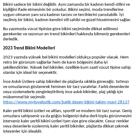
Bikini sadece bir bikini değildir. Aynı zamanda bir kadının kendi stilini ve
kişiliğini ifade etmesinin bir yoludur. Bikini seçimi, moda trendlerine
uygun olmanın yanı sıra kadının tarzını ve tercihlerini yansıtabilir. İyi
seçilmiş bir bikini, kadının kendini stil sahibi ve güzel hissetmesini sağlar.
Bu yazımızda vücut tipinize göre bikini seçiminde dikkat edilmesi
gerekenler ve sezonun en trend bikinileri hakkında bilmeniz gerekenleri
derledik.
2023 Trend Bikini Modelleri
2023 yazında yüksek bel bikini modelleri oldukça popüler olacak. Hem
retro bir görünüm sağlarlar hem de karın bölgesini daha iyi
şekillendirirler. Yüksek bel bikiniler, özellikle kum saati vücut tipine sahip
olanlar için ideal bir seçenektir.
İnce Askılı Üstlere sahip bikinileri de plajlarda sıklıkla göreceğiz. Sırtınızı
ve omuzlarınızı göstererek feminen bir tarz yaratırlar. Farklı desenlerde
veya süslemelerle zenginleştirilmiş ince askılı bikiniler, plaj şıklığı için
mükemmel bir seçimdir.
https://www.mylovebutik.com/batik-desen-bikini-takim-mavi-28137
Kalın şeritli bikini üstleri ve altları, sportif ve modern bir tarz sunar. Geniş
omuzlara sahipseniz ya da göğüs bölgenizi daha derli toplu görünmesini
isterseniz kalın şeritli bikini üstleri tam size göre olacaktır. Cesur renkler
veya desenlerle süslenmiş kalın şeritli bikiniler, plajlarda dikkat çekmek
isteyenler için idealdir.