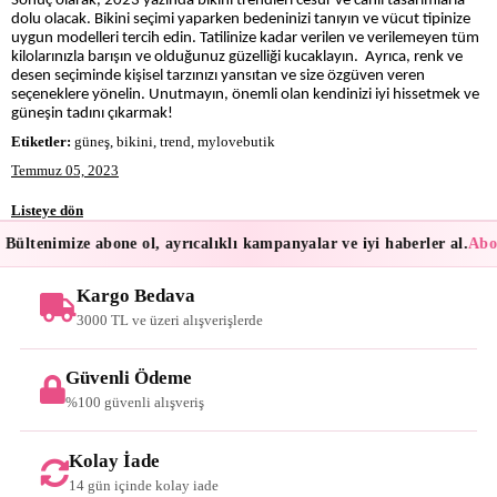
Sonuç olarak, 2023 yazında bikini trendleri cesur ve canlı tasarımlarla
dolu olacak. Bikini seçimi yaparken bedeninizi tanıyın ve vücut tipinize
uygun modelleri tercih edin. Tatilinize kadar verilen ve verilemeyen tüm
kilolarınızla barışın ve olduğunuz güzelliği kucaklayın. Ayrıca, renk ve
desen seçiminde kişisel tarzınızı yansıtan ve size özgüven veren
seçeneklere yönelin. Unutmayın, önemli olan kendinizi iyi hissetmek ve
güneşin tadını çıkarmak!
Etiketler:
güneş, bikini, trend, mylovebutik
Temmuz 05, 2023
Listeye dön
Bültenimize abone ol, ayrıcalıklı kampanyalar ve iyi haberler al.
Abon
Kargo Bedava
3000 TL ve üzeri alışverişlerde
Güvenli Ödeme
%100 güvenli alışveriş
Kolay İade
14 gün içinde kolay iade