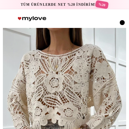
%20
TÜM ÜRÜNLERDE NET %20 İNDİRİM!