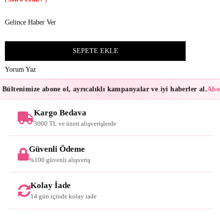
Gelince Haber Ver
Yorum Yaz
ültenimize abone ol, ayrıcalıklı kampanyalar ve iyi haberler al.
Abone
Kargo Bedava
3000 TL ve üzeri alışverişlerde
Güvenli Ödeme
%100 güvenli alışveriş
Kolay İade
14 gün içinde kolay iade