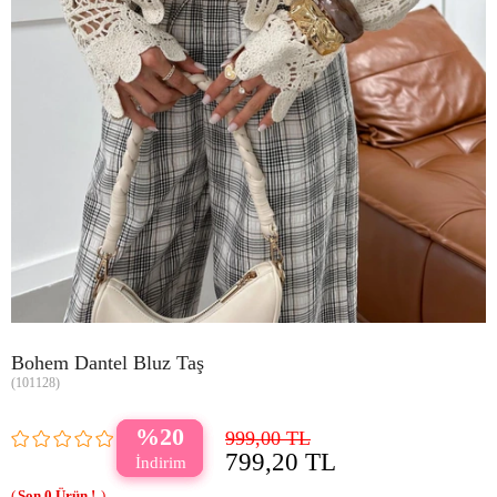
Bohem Dantel Bluz Taş
(101128)
20
999,00 TL
799,20 TL
0