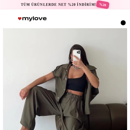
%20
TÜM ÜRÜNLERDE NET %20 İNDİRİM!