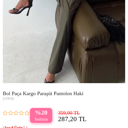
Bol Paça Kargo Paraşüt Pantolon Haki
(11914)
20
359,00 TL
287,20 TL
0