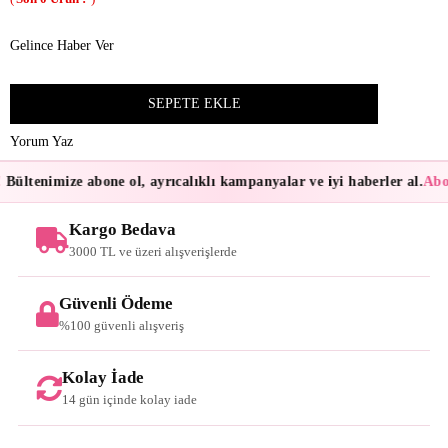
Gelince Haber Ver
Yorum Yaz
Bültenimize abone ol, ayrıcalıklı kampanyalar ve iyi haberler al.
Abon
Kargo Bedava
3000 TL ve üzeri alışverişlerde
Güvenli Ödeme
%100 güvenli alışveriş
Kolay İade
14 gün içinde kolay iade