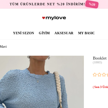
%20
TÜM ÜRÜNLERDE NET %20 İNDİRİM!
YENİ SEZON
GİYİM
AKSESUAR
MY BASIC
 Mavi
Booklet 
(10905)
3