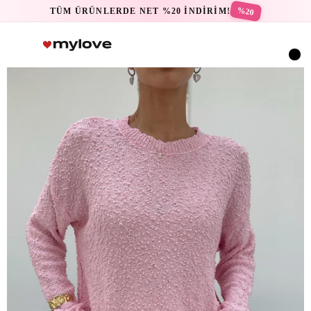
%20
TÜM ÜRÜNLERDE NET %20 İNDİRİM!