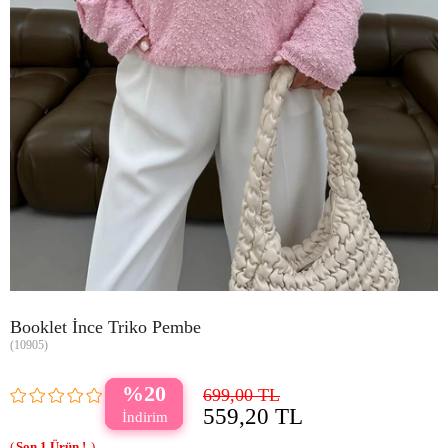
Booklet İnce Triko Pembe
(10905)
20
699,00 TL
559,20 TL
1