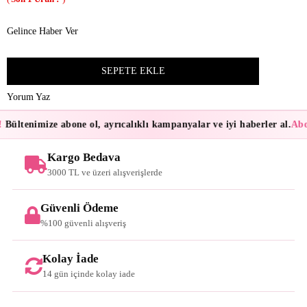
Gelince Haber Ver
Yorum Yaz
Bültenimize abone ol, ayrıcalıklı kampanyalar ve iyi haberler al.
Abon
Kargo Bedava
3000 TL ve üzeri alışverişlerde
Güvenli Ödeme
%100 güvenli alışveriş
Kolay İade
14 gün içinde kolay iade