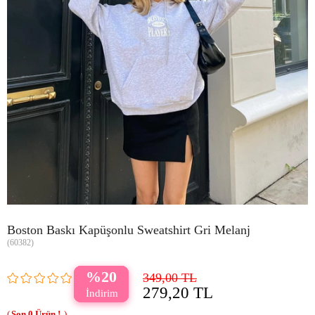
Boston Baskı Kapüşonlu Sweatshirt Gri Melanj
(60382)
20
349,00 TL
279,20 TL
0