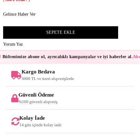
Gelince Haber Ver
Yorum Yaz
Bültenimize abone ol, ayrıcalıklı kampanyalar ve iyi haberler al.
Abon
Kargo Bedava
3000 TL ve üzeri alışverişlerde
Güvenli Ödeme
%100 güvenli alışveriş
Kolay İade
14 gün içinde kolay iade