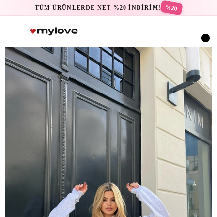
%20
TÜM ÜRÜNLERDE NET %20 İNDİRİM!