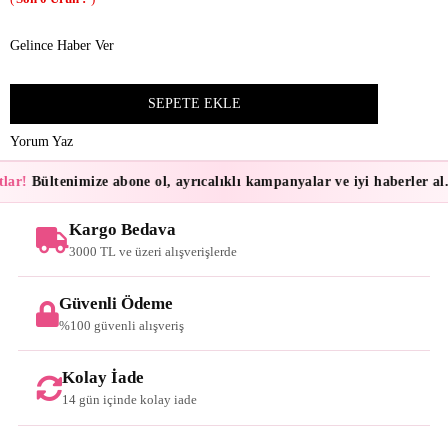
Gelince Haber Ver
Yorum Yaz
lar!
Bültenimize abone ol, ayrıcalıklı kampanyalar ve iyi haberler al.
Kargo Bedava
3000 TL ve üzeri alışverişlerde
Güvenli Ödeme
%100 güvenli alışveriş
Kolay İade
14 gün içinde kolay iade