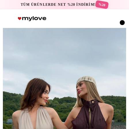
%20
TÜM ÜRÜNLERDE NET %20 İNDİRİM!