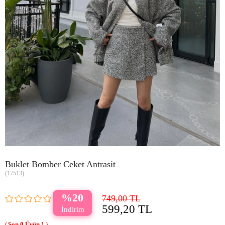
Buklet Bomber Ceket Antrasit
(17513)
20
749,00 TL
599,20 TL
0