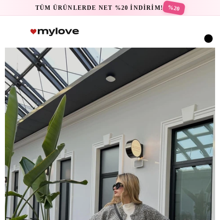
%20
TÜM ÜRÜNLERDE NET %20 İNDİRİM!