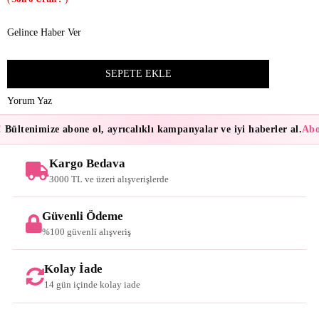
Gelince Haber Ver
Yorum Yaz
Bültenimize abone ol, ayrıcalıklı kampanyalar ve iyi haberler al.
Abon
Kargo Bedava
3000 TL ve üzeri alışverişlerde
Güvenli Ödeme
%100 güvenli alışveriş
Kolay İade
14 gün içinde kolay iade