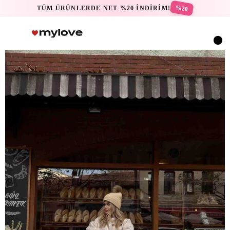
%20
TÜM ÜRÜNLERDE NET %20 İNDİRİM!