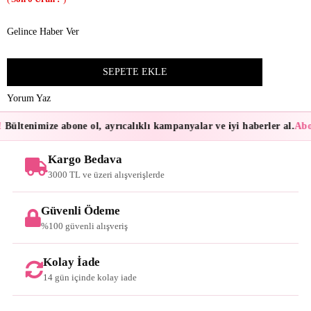
Gelince Haber Ver
Yorum Yaz
Bültenimize abone ol, ayrıcalıklı kampanyalar ve iyi haberler al.
Abon
Kargo Bedava
3000 TL ve üzeri alışverişlerde
Güvenli Ödeme
%100 güvenli alışveriş
Kolay İade
14 gün içinde kolay iade