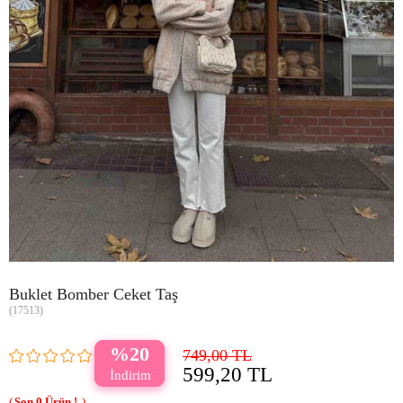
Buklet Bomber Ceket Taş
(17513)
20
749,00 TL
599,20 TL
0