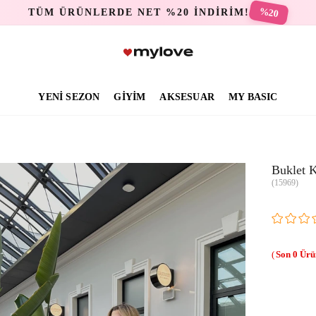
%20
TÜM ÜRÜNLERDE NET %20 İNDİRİM!
YENİ SEZON
GİYİM
AKSESUAR
MY BASIC
Buklet K
(15969)
0