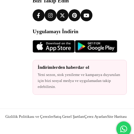
Bizi Takip Edin
Uygulamayı İndirin
İndirimlerden haberdar ol
Yeni sezon, stok yenileme ve kampanya duyuruları
için bizi sosyal medya ve uygulamadan takip
edebilirsin.
Gizlilik Politikası ve Çerezler
Satış Genel Şartları
Çerez Ayarları
Site Haritası