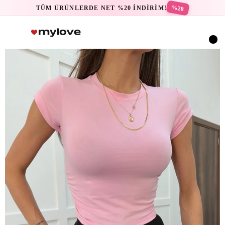
%20
TÜM ÜRÜNLERDE NET %20 İNDİRİM!