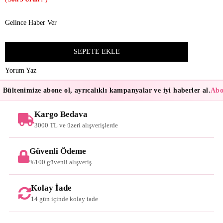
Gelince Haber Ver
Yorum Yaz
Bültenimize abone ol, ayrıcalıklı kampanyalar ve iyi haberler al.
Abon
Kargo Bedava
3000 TL ve üzeri alışverişlerde
Güvenli Ödeme
%100 güvenli alışveriş
Kolay İade
14 gün içinde kolay iade