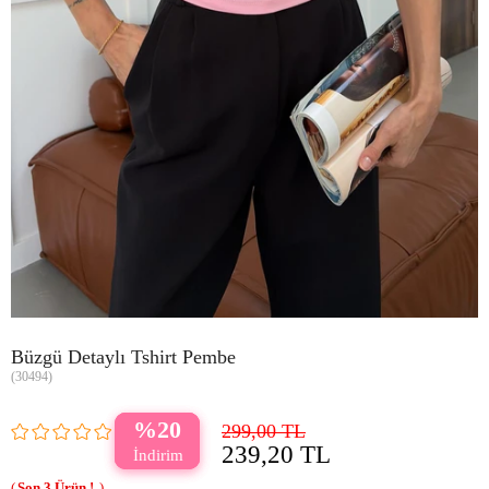
Büzgü Detaylı Tshirt Pembe
(30494)
20
299,00 TL
239,20 TL
3