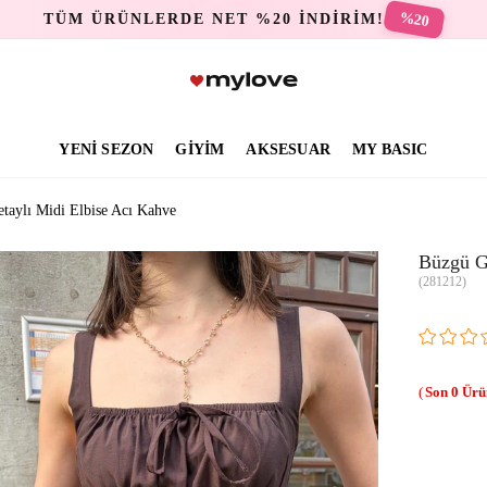
%20
TÜM ÜRÜNLERDE NET %20 İNDİRİM!
YENİ SEZON
GİYİM
AKSESUAR
MY BASIC
taylı Midi Elbise Acı Kahve
Büzgü G
(281212)
0