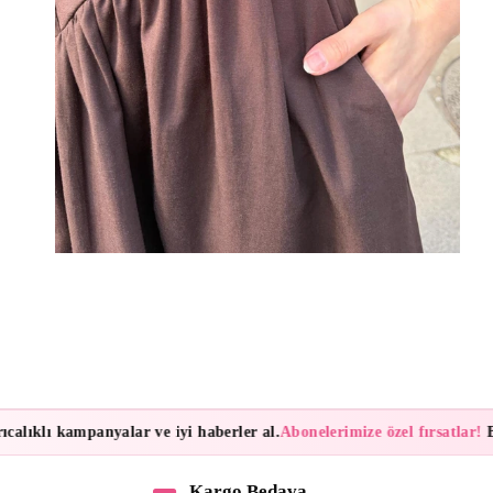
klı kampanyalar ve iyi haberler al.
Abonelerimize özel fırsatlar!
Bülten
Kargo Bedava