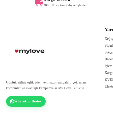
3000 TL ve üzeri alışverişlerde
Yar
Değiş
Sipar
Sıkça
Beden
İşlem
Kargo
KVKK
Günlük stiline eşlik eden yeni sezon parçaları, çok satan
Elekt
kombinler ve avantajlı kampanyalar My Love Butik’te.
WhatsApp Destek