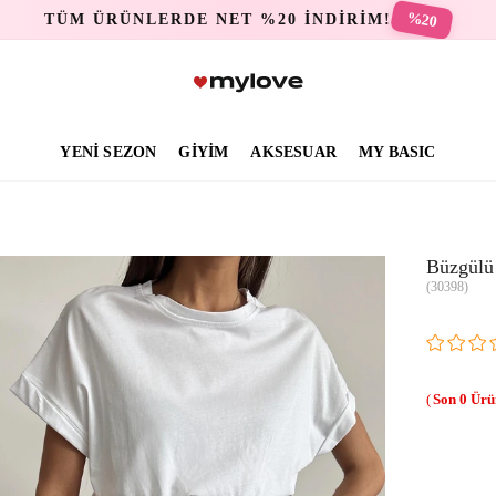
%20
TÜM ÜRÜNLERDE NET %20 İNDİRİM!
YENİ SEZON
GİYİM
AKSESUAR
MY BASIC
Büzgülü 
(30398)
0