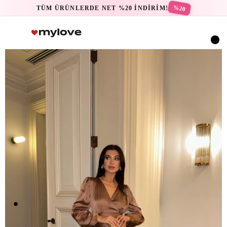
%20
TÜM ÜRÜNLERDE NET %20 İNDİRİM!