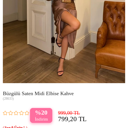
Büzgülü Saten Midi Elbise Kahve
(28633)
20
999,00 TL
799,20 TL
0