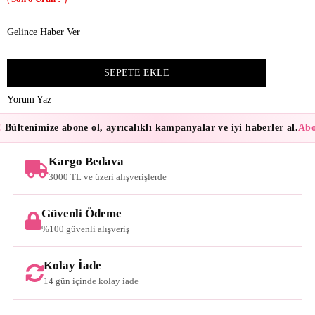
Gelince Haber Ver
Yorum Yaz
Bültenimize abone ol, ayrıcalıklı kampanyalar ve iyi haberler al.
Abon
Kargo Bedava
3000 TL ve üzeri alışverişlerde
Güvenli Ödeme
%100 güvenli alışveriş
Kolay İade
14 gün içinde kolay iade