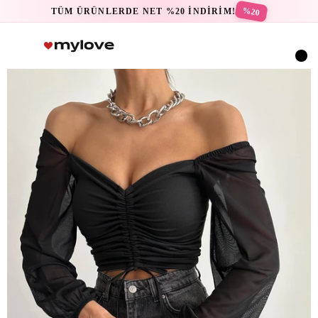
%20
TÜM ÜRÜNLERDE NET %20 İNDİRİM!