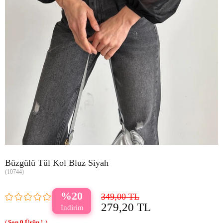
Büzgülü Tül Kol Bluz Siyah
(10744)
20
349,00 TL
279,20 TL
0