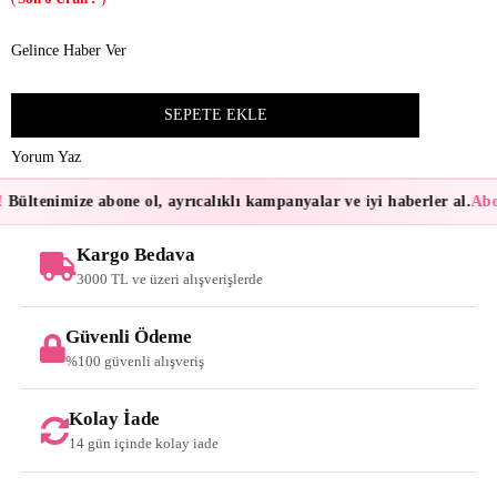
Gelince Haber Ver
Yorum Yaz
Bültenimize abone ol, ayrıcalıklı kampanyalar ve iyi haberler al.
Abon
Kargo Bedava
3000 TL ve üzeri alışverişlerde
Güvenli Ödeme
%100 güvenli alışveriş
Kolay İade
14 gün içinde kolay iade