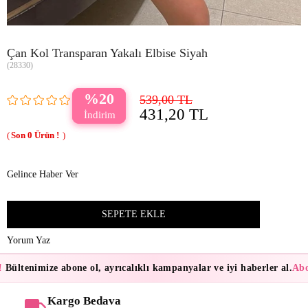
Çan Kol Transparan Yakalı Elbise Siyah
(28330)
20
539,00 TL
431,20 TL
0
Gelince Haber Ver
Yorum Yaz
Bültenimize abone ol, ayrıcalıklı kampanyalar ve iyi haberler al.
Abon
Kargo Bedava