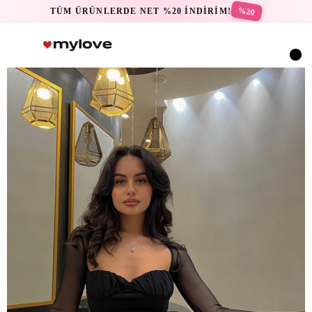
%20
TÜM ÜRÜNLERDE NET %20 İNDİRİM!