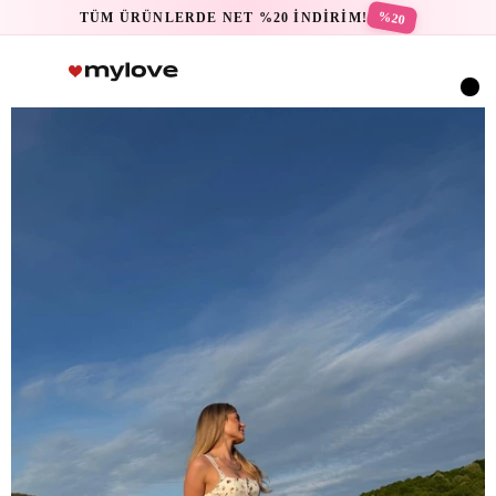
%20
TÜM ÜRÜNLERDE NET %20 İNDİRİM!