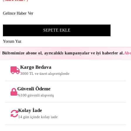
Gelince Haber Ver
Yorum Yaz
Bültenimize abone ol, ayrıcalıklı kampanyalar ve iyi haberler al.
Abon
Kargo Bedava
3000 TL ve üzeri alışverişlerde
Güvenli Ödeme
%100 güvenli alışveriş
Kolay İade
14 gün içinde kolay iade