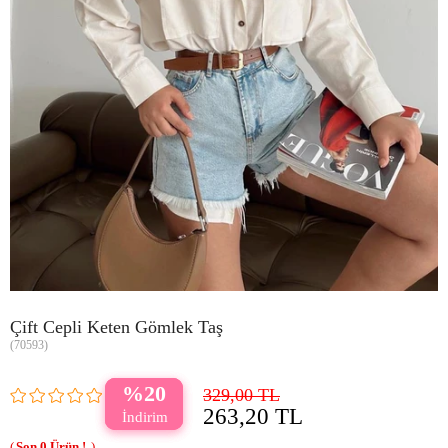
Çift Cepli Keten Gömlek Taş
(70593)
20
329,00 TL
263,20 TL
0