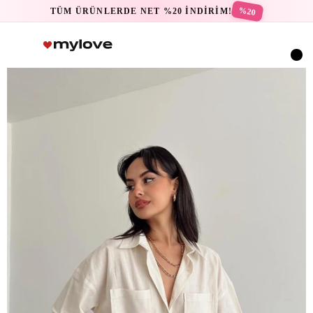
%20
TÜM ÜRÜNLERDE NET %20 İNDİRİM!