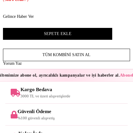
Gelince Haber Ver
TÜM KOMBINI SATIN AL
Yorum Yaz
tenimize abone ol, ayrıcalıklı kampanyalar ve iyi haberler al.
Abonele
Kargo Bedava
3000 TL ve üzeri alışverişlerde
Güvenli Ödeme
%100 güvenli alışveriş