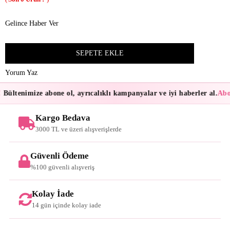
Gelince Haber Ver
Yorum Yaz
Bültenimize abone ol, ayrıcalıklı kampanyalar ve iyi haberler al.
Abon
Kargo Bedava
3000 TL ve üzeri alışverişlerde
Güvenli Ödeme
%100 güvenli alışveriş
Kolay İade
14 gün içinde kolay iade