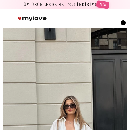
%20
TÜM ÜRÜNLERDE NET %20 İNDİRİM!