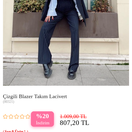
Çizgili Blazer Takım Lacivert
(80321)
20
1.009,00 TL
807,20 TL
0