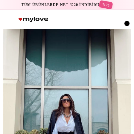
%20
TÜM ÜRÜNLERDE NET %20 İNDİRİM!