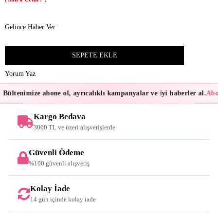
Gelince Haber Ver
Yorum Yaz
Bültenimize abone ol, ayrıcalıklı kampanyalar ve iyi haberler al.
Abon
Kargo Bedava
3000 TL ve üzeri alışverişlerde
Güvenli Ödeme
%100 güvenli alışveriş
Kolay İade
14 gün içinde kolay iade