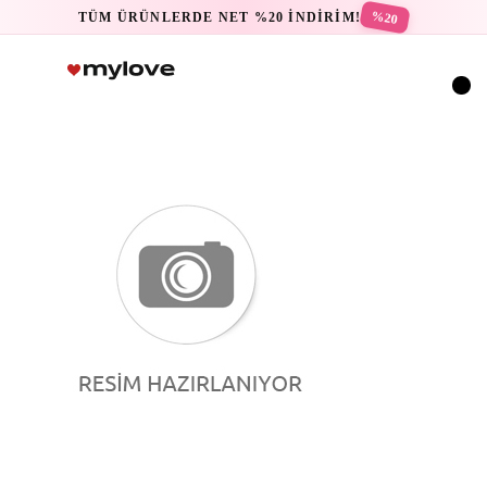
%20
TÜM ÜRÜNLERDE NET %20 İNDİRİM!