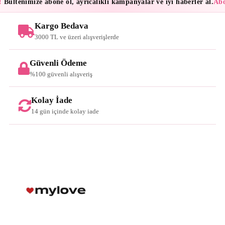
!
Bültenimize abone ol, ayrıcalıklı kampanyalar ve iyi haberler al.
Abo
Kargo Bedava
3000 TL ve üzeri alışverişlerde
Güvenli Ödeme
%100 güvenli alışveriş
Kolay İade
14 gün içinde kolay iade