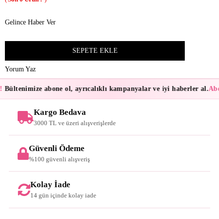
Gelince Haber Ver
Yorum Yaz
!
Bültenimize abone ol, ayrıcalıklı kampanyalar ve iyi haberler al.
Abo
Kargo Bedava
3000 TL ve üzeri alışverişlerde
Güvenli Ödeme
%100 güvenli alışveriş
Kolay İade
14 gün içinde kolay iade