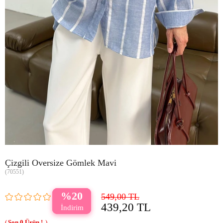
Çizgili Oversize Gömlek Mavi
(70551)
20
549,00 TL
439,20 TL
0